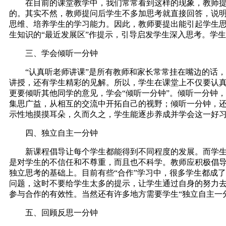
在目前的课堂教学中，我们常常看到这样的现象，教师提出
的。其实不然，教师提问后学生不多加思考就直接回答，说
思维、培养学生的学习能力。因此，教师要提出能引起学生思
生知识的“最近发展区”作提示，引导启发学生深入思考。学
三、学会倾听一分钟
“认真听老师讲课”是所有教师和家长常常挂在嘴边的话，
讲授，还有学生精彩的见解。所以，学生在课堂上不仅要认
更要倾听其他同学的意见，学会“倾听一分钟”。倾听一分钟
集思广益，从相互的交流中开拓自己的视野；倾听一分钟，
示性地摸摸耳朵，久而久之，学生能逐步养成并学会这一好
四、独立自主一分钟
新课程倡导让每个学生都能得到不同程度的发展。而学生个
是对学生的不信任和不尊重，而且也不科学。教师应积极倡导
独立思考的基础上。目前有些“合作”学习中，很多学生都成
问题，这时不要给学生太多的提示，让学生通过自身的努力
参与合作的有效性。当然还有许多地方需要学生“独立自主一
五、回顾反思一分钟