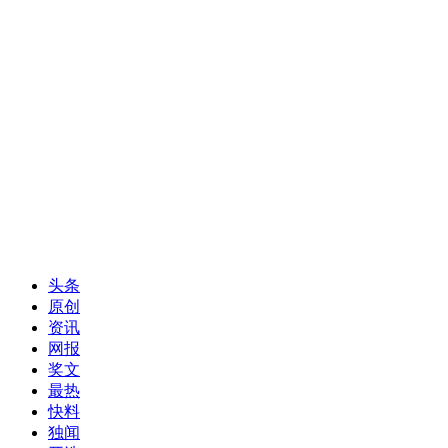
头条
原创
资讯
网报
奖文
最热
快料
独闻