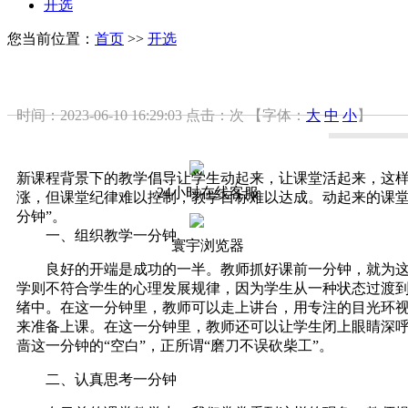
开选
您当前位置：
首页
>>
开选
时间：2023-06-10 16:29:03
点击：
次
【字体：
大
中
小
】
新课程背景下的教学倡导让学生动起来，让课堂活起来，这
24小时在线客服
涨，但课堂纪律难以控制，教学目标难以达成。动起来的课堂
分钟”。
一、组织教学一分钟
寰宇浏览器
良好的开端是成功的一半。教师抓好课前一分钟，就为这节
学则不符合学生的心理发展规律，因为学生从一种状态过渡
绪中。在这一分钟里，教师可以走上讲台，用专注的目光环
来准备上课。在这一分钟里，教师还可以让学生闭上眼睛深呼
啬这一分钟的“空白”，正所谓“磨刀不误砍柴工”。
二、认真思考一分钟